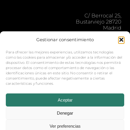
C/ Berrocal 25,
Bustarviejo 28720
Madrid
secossequitos@gmail.com
Gestionar consentimiento
Lun-Vier: 9:00 – 18:00 h.
Para ofrecer las mejores experiencias, utilizamos tecnologías
como las cookies para almacenar y/o acceder a la información del
dispositivo. El consentimiento de estas tecnologías nos permitirá
procesar datos como el comportamiento de navegación o las
identificaciones únicas en este sitio. No consentir o retirar el
consentimiento, puede afectar negativamente a ciertas
características y funciones.
© Copyright 2026 Baños Secos |
Aviso legal
-
Política
de privacidad
| Sitio web desarrollado por
+QueGusto
Aceptar
S.C.
Denegar
Ver preferencias