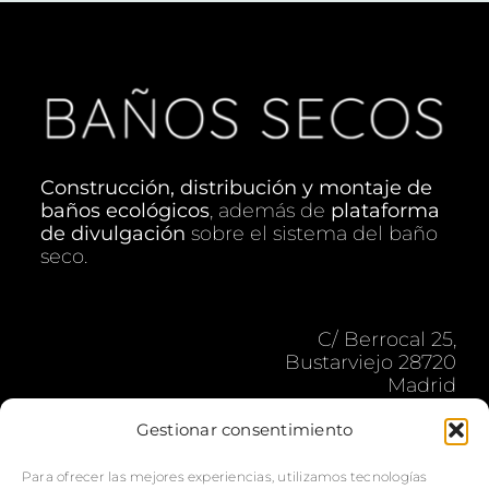
Construcción, distribución y montaje de
baños ecológicos
, además de
plataforma
de divulgación
sobre el sistema del baño
seco.
C/ Berrocal 25,
Bustarviejo 28720
Madrid
secossequitos@gmail.com
Gestionar consentimiento
Lun-Vier: 9:00 – 18:00 h.
Para ofrecer las mejores experiencias, utilizamos tecnologías