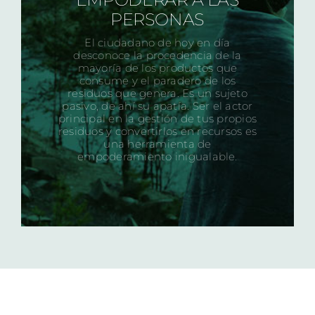
PERSONAS
El ciudadano de hoy en día
desconoce la procedencia de la
mayoría de los productos que
consume y el paradero de los
residuos que genera. Es un sujeto
pasivo, de ahí su apatía. Ser el actor
principal en la gestión de tus propios
residuos y convertirlos en recursos es
una herramienta de
empoderamiento inigualable.