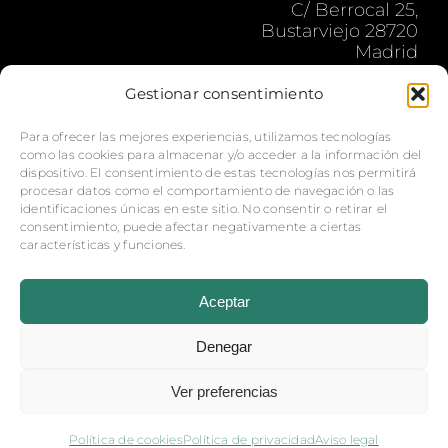
C/ Berrocal 25,
Bustarviejo 28720
Madrid
secossequitos@gmail.com
Gestionar consentimiento
Lun-Vier: 9:00 – 18:00 h.
Para ofrecer las mejores experiencias, utilizamos tecnologías
como las cookies para almacenar y/o acceder a la información del
dispositivo. El consentimiento de estas tecnologías nos permitirá
procesar datos como el comportamiento de navegación o las
identificaciones únicas en este sitio. No consentir o retirar el
consentimiento, puede afectar negativamente a ciertas
características y funciones.
© Copyright 2026 Baños Secos |
Aviso legal
-
Política
de privacidad
| Sitio web desarrollado por
+QueGusto
Aceptar
S.C.
Denegar
Ver preferencias
Política de cookies
Política de privacidad
Aviso legal